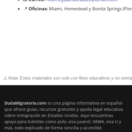
📍
Oficinas:
Miami, Homestead y Bonita Springs (Flor
⚠️ Nota: Estos materiales son solo con fines educativos y no reem
DudaMigratoria.com
es una página informativa en español
que ofrece guías, recursos gratuitos y ayuda legal educativa
sobre inmigración en Estados Unidos. Aquí encuentras
apoyo para trámites como asilo, visa juvenil, VAWA, visa U y
más, todo explicado de forma sencilla y accesible.