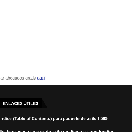
ar abogados gratis
aquí
.
ENLACES ÚTILES
Índice (Table of Contents) para paquete de asilo I-589
Evidencias para casos de asilo político para hondureños