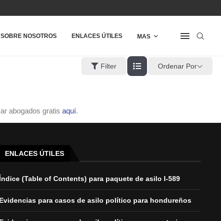
SOBRE NOSOTROS
ENLACES ÚTILES
MAS
Ordenar Por
Filter
ar abogados gratis
aquí
.
ENLACES ÚTILES
Índice (Table of Contents) para paquete de asilo I-589
Evidencias para casos de asilo político para hondureños