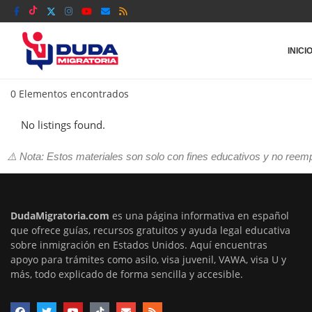
INICI
0
Elementos encontrados
No listings found.
⚠️ Nota: Estos materiales son solo con fines educativos y no reem
DudaMigratoria.com
es una página informativa en español
que ofrece guías, recursos gratuitos y ayuda legal educativa
sobre inmigración en Estados Unidos. Aquí encuentras
apoyo para trámites como asilo, visa juvenil, VAWA, visa U y
más, todo explicado de forma sencilla y accesible.