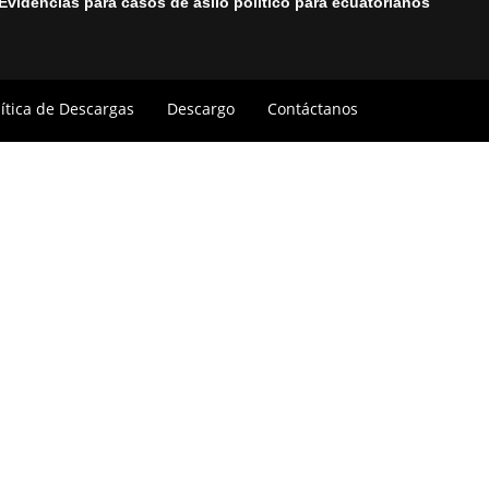
Evidencias para casos de asilo político para ecuatorianos
lítica de Descargas
Descargo
Contáctanos