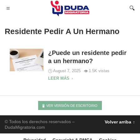
Residente Pedir A Un Hermano
¿Puede un residente pedir
a un hermano?
August 7, 2025
1.5K vistas
LEER MÁS
VER VERSIÓN DE ESCRITORIO
© Todos los derechos reservados –
Volver arriba
DudaMigratoria.com