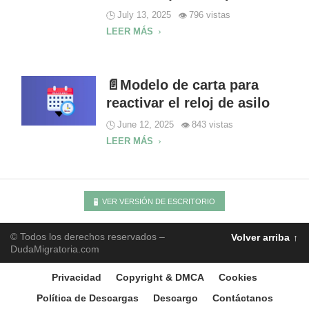
July 13, 2025
796 vistas
LEER MÁS
📄Modelo de carta para
reactivar el reloj de asilo
June 12, 2025
843 vistas
LEER MÁS
VER VERSIÓN DE ESCRITORIO
© Todos los derechos reservados –
Volver arriba
DudaMigratoria.com
Privacidad
Copyright & DMCA
Cookies
Política de Descargas
Descargo
Contáctanos