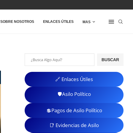
SOBRE NOSOTROS
ENLACES ÚTILES
MAS
BUSCAR
🔗 Enlaces Útiles
🛡️Asilo Político
💲Pagos de Asilo Político
📑 Evidencias de Asilo