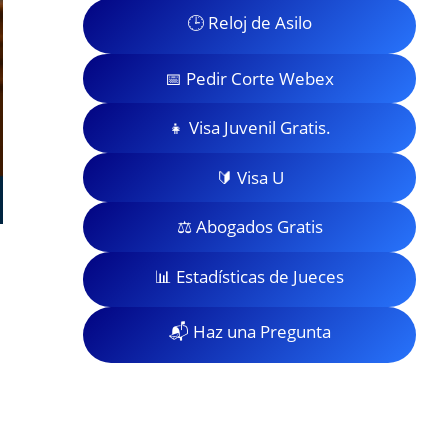
🕒 Reloj de Asilo
📅 Pedir Corte Webex
👧 Visa Juvenil Gratis.
🔰 Visa U
⚖️ Abogados Gratis
📊 Estadísticas de Jueces
📬 Haz una Pregunta