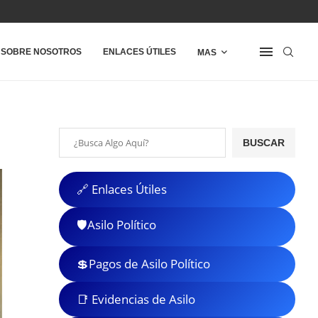
SOBRE NOSOTROS
ENLACES ÚTILES
MAS
BUSCAR
🔗 Enlaces Útiles
🛡️Asilo Político
💲Pagos de Asilo Político
📑 Evidencias de Asilo