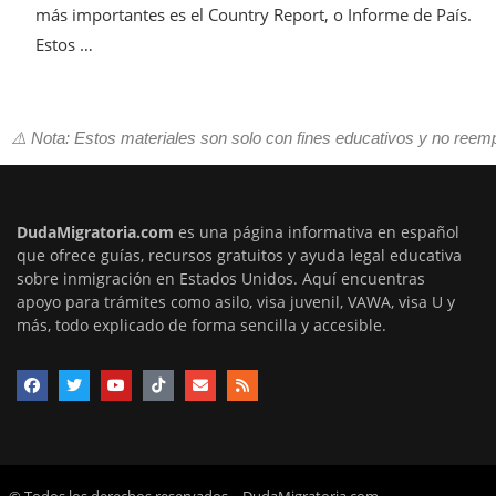
más importantes es el Country Report, o Informe de País.
Estos …
⚠️ Nota: Estos materiales son solo con fines educativos y no reem
DudaMigratoria.com
es una página informativa en español
que ofrece guías, recursos gratuitos y ayuda legal educativa
sobre inmigración en Estados Unidos. Aquí encuentras
apoyo para trámites como asilo, visa juvenil, VAWA, visa U y
más, todo explicado de forma sencilla y accesible.