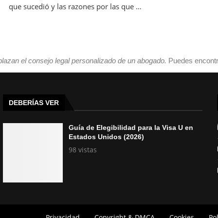
que sucedió y las razones por las que …
plazan el consejo legal personalizado de un abogado.
Puedes encontr
DEBERÍAS VER
Guía de Elegibilidad para la Visa U en
Estados Unidos (2026)
98 vistas
Privacidad
Copyright & DMCA
Cookies
Po