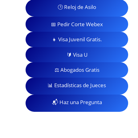
🕒 Reloj de Asilo
📅 Pedir Corte Webex
👧 Visa Juvenil Gratis.
🔰 Visa U
⚖️ Abogados Gratis
📊 Estadísticas de Jueces
📬 Haz una Pregunta