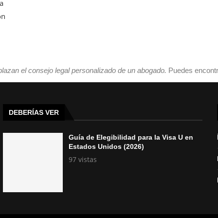
a
ón
plazan el consejo legal personalizado de un abogado.
Puedes encontr
DEBERÍAS VER
Guía de Elegibilidad para la Visa U en
Estados Unidos (2026)
97 vistas