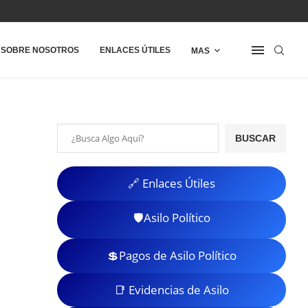
SOBRE NOSOTROS
ENLACES ÚTILES
MAS
BUSCAR
🔗 Enlaces Útiles
🛡️Asilo Político
💲Pagos de Asilo Político
📑 Evidencias de Asilo