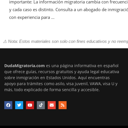
importante: La información migratoria cambia con frecuenci
y cada caso es distinto. Consulta a un abogado de inmigraci
con experiencia para …
⚠️ Nota: Estos materiales son solo con fines educativos y no reem
DudaMigratoria.com
es una página informativa en español
que ofrece guías, recursos gratuitos y ayuda legal educativa
sobre inmigración en Estados Unidos. Aquí encuentras
apoyo para trámites como asilo, visa juvenil, VAWA, visa U y
más, todo explicado de forma sencilla y accesible.