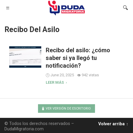
Recibo Del Asilo
Recibo del asilo: ¿cómo
saber si ya llegó tu
notificación?
June 20, 2025
942 vistas
LEER MÁS
VER VERSIÓN DE ESCRITORIO
© Todos los derechos reservados –
Volver arriba
DudaMigratoria.com