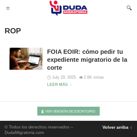
ROP
FOIA EOIR: cómo pedir tu
expediente migratorio de la
corte
July 29, 2025
2.6K vistas
LEER MÁS
VER VERSIÓN DE ESCRITORIO
© Todos los derechos reservados –
Volver arriba
DudaMigratoria.com