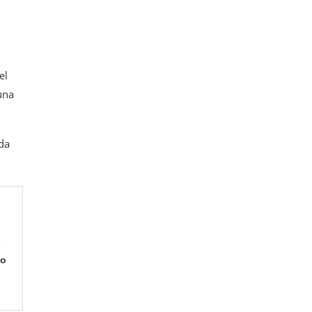
el
una
da
s
vo