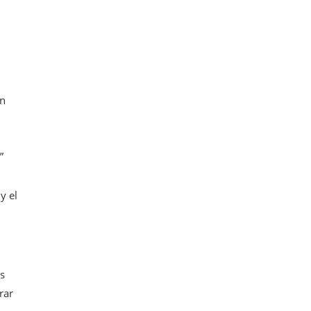
en
”
y el
os
rar