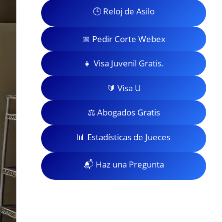
🕒 Reloj de Asilo
📅 Pedir Corte Webex
👧 Visa Juvenil Gratis.
🔰 Visa U
⚖️ Abogados Gratis
📊 Estadísticas de Jueces
📬 Haz una Pregunta