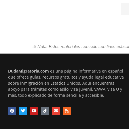
⚠️ Nota: Estos materiales son solo con fines educa
DudaMigratoria.com
es una página informativa en español
que ofrece guías, recursos gratuitos y ayuda legal educativa
sobre inmigración en Estados Unidos. Aquí encuentras
apoyo para trámites como asilo, visa juvenil, VAWA, visa U y
más, todo explicado de forma sencilla y accesible.