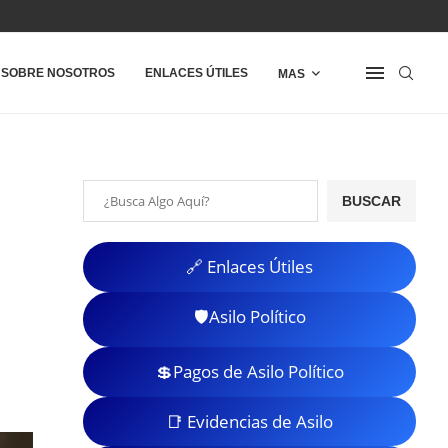
SOBRE NOSOTROS
ENLACES ÚTILES
MAS
BUSCAR
🔗 Enlaces Útiles
🛡️Asilo Político
💲Pagos de Asilo Político
📑 Evidencias de Asilo