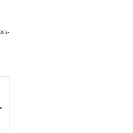
 383-
so